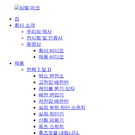
집
회사 소개
우리의 역사
전시회 및 인증서
동영상
회사 비디오
제품 비디오
제품
전력 T 및 D
박스 변전소
고전압 배전반
케이블 분기 상자
배전 변압기
저전압 배전반
실외 부하 차단 스위치
실외 차단기
산화 피뢰기
퓨즈 스위치
휴즈컷을 내립니다.